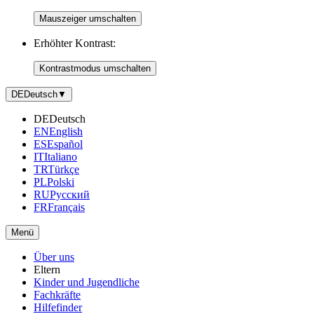
Mauszeiger umschalten
Erhöhter Kontrast:
Kontrastmodus umschalten
DE
Deutsch
▼
DE
Deutsch
EN
English
ES
Español
IT
Italiano
TR
Türkçe
PL
Polski
RU
Русский
FR
Français
Menü
Über uns
Eltern
Kinder und Jugendliche
Fachkräfte
Hilfefinder