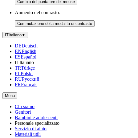
Cambio del puntatore del mouse
Aumento del contrasto:
Commutazione della modalità di contrasto
IT
Italiano
▼
DE
Deutsch
EN
English
ES
Español
IT
Italiano
TR
Türkçe
PL
Polski
RU
Русский
FR
Français
Menu
Chi siamo
Genitori
Bambini e adolescenti
Personale specializzato
Servizio di aiuto
Materiali utili