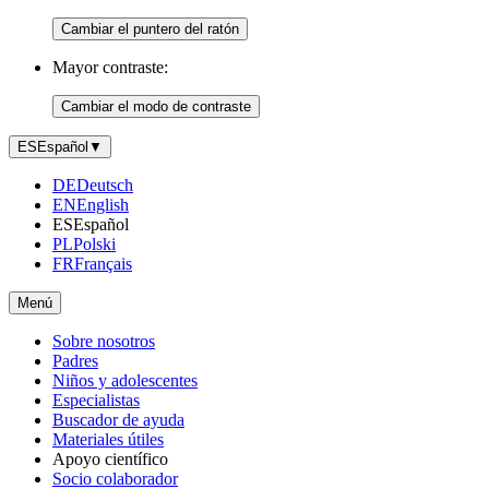
Cambiar el puntero del ratón
Mayor contraste:
Cambiar el modo de contraste
ES
Español
▼
DE
Deutsch
EN
English
ES
Español
PL
Polski
FR
Français
Menú
Sobre nosotros
Padres
Niños y adolescentes
Especialistas
Buscador de ayuda
Materiales útiles
Apoyo científico
Socio colaborador