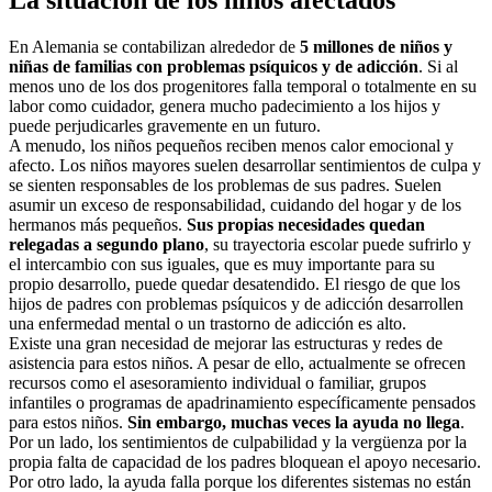
La situación de los niños afectados
En Alemania se contabilizan alrededor de
5 millones de niños y
niñas de familias con problemas psíquicos y de adicción
. Si al
menos uno de los dos progenitores falla temporal o totalmente en su
labor como cuidador, genera mucho padecimiento a los hijos y
puede perjudicarles gravemente en un futuro.
A menudo, los niños pequeños reciben menos calor emocional y
afecto. Los niños mayores suelen desarrollar sentimientos de culpa y
se sienten responsables de los problemas de sus padres. Suelen
asumir un exceso de responsabilidad, cuidando del hogar y de los
hermanos más pequeños.
Sus propias necesidades quedan
relegadas a segundo plano
, su trayectoria escolar puede sufrirlo y
el intercambio con sus iguales, que es muy importante para su
propio desarrollo, puede quedar desatendido. El riesgo de que los
hijos de padres con problemas psíquicos y de adicción desarrollen
una enfermedad mental o un trastorno de adicción es alto.
Existe una gran necesidad de mejorar las estructuras y redes de
asistencia para estos niños. A pesar de ello, actualmente se ofrecen
recursos como el asesoramiento individual o familiar, grupos
infantiles o programas de apadrinamiento específicamente pensados
para estos niños.
Sin embargo, muchas veces la ayuda no llega
.
Por un lado, los sentimientos de culpabilidad y la vergüenza por la
propia falta de capacidad de los padres bloquean el apoyo necesario.
Por otro lado, la ayuda falla porque los diferentes sistemas no están