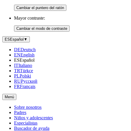
Cambiar el puntero del ratón
Mayor contraste:
Cambiar el modo de contraste
ES
Español
▼
DE
Deutsch
EN
English
ES
Español
IT
Italiano
TR
Türkçe
PL
Polski
RU
Русский
FR
Français
Menú
Sobre nosotros
Padres
Niños y adolescentes
Especialistas
Buscador de ayuda