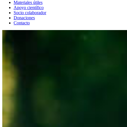
Materiales útiles
Apoyo científico
Socio colaborador
Donaciones
Contacto